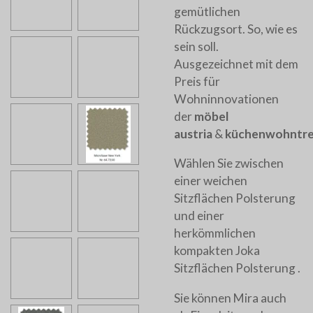
gemütlichen
Rückzugsort. So, wie es
sein soll.
Ausgezeichnet mit dem
Preis für
Wohninnovationen
der
möbel
austria
&
küchenwohntr
Wählen Sie zwischen
einer
weichen
Sitzflächen Polsterung
und einer
herkömmlichen
kompakten Joka
Sitzflächen Polsterung .
Sie können Mira auch