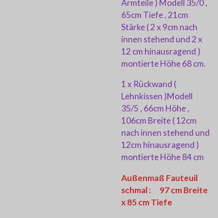
Armteile ) Modell 35/0 ,
65cm Tiefe , 21cm
Stärke ( 2 x 9cm nach
innen stehend und 2 x
12 cm hinausragend )
montierte Höhe 68 cm.
1 x Rückwand (
Lehnkissen )Modell
35/5 , 66cm Höhe ,
106cm Breite ( 12cm
nach innen stehend und
12cm hinausragend )
montierte Höhe 84 cm
Außenmaß Fauteuil
schmal : 97 cm Breite
x 85 cm Tiefe