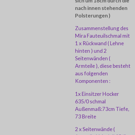
sich um 18cm durch die
nach innen stehenden
Polsterungen )
Zusammenstellung des
Mira Fauteuilschmal mit
1 x Rückwand ( Lehne
hinten ) und 2
Seitenwänden (
Armteile ), diese besteht
aus folgenden
Komponenten :
1x Einsitzer Hocker
635/0 schmal
Außenmaß:73cm Tiefe,
73 Breite
2 x Seitenwände (