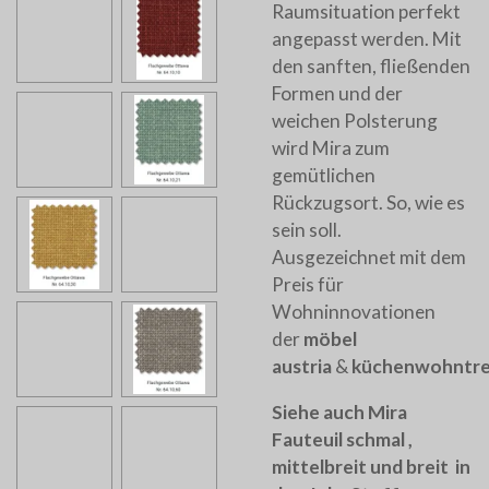
Raumsituation perfekt
angepasst werden. Mit
den sanften, fließenden
Formen und der
weichen Polsterung
wird Mira zum
gemütlichen
Rückzugsort. So, wie es
sein soll.
Ausgezeichnet mit dem
Preis für
Wohninnovationen
der
möbel
austria
&
küchenwohntr
Siehe auch Mira
Fauteuil schmal ,
mittelbreit und breit in