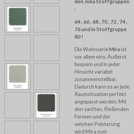
den Joka Stoffgruppen
:
64 , 66 , 68 , 70 , 72 , 74 ,
76 und in Stoffgruppe
80 !
Die Wohnserie
Mira
ist
vor allem eins: Äußerst
bequem und in jeder
Hinsicht variabel
zusammenstellbar.
Dadurch kann es an jede
Raumsituation perfekt
angepasst werden. Mit
den sanften, fließenden
Formen und der
weichen Polsterung
wird Mira zum