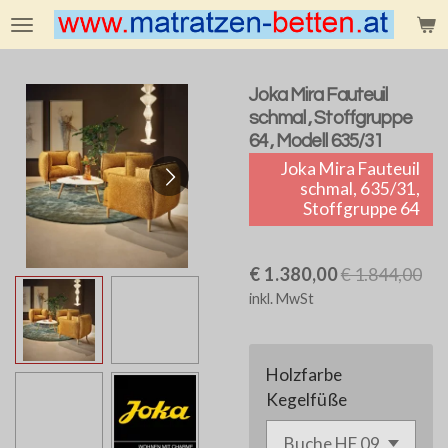
Zum
Hauptinhalt
springen
Joka Mira Fauteuil
schmal , Stoffgruppe
64 , Modell 635/31
Joka Mira Fauteuil
schmal, 635/31,
Stoffgruppe 64
€ 1.380,00
€ 1.844,00
inkl. MwSt
Holzfarbe
Kegelfüße