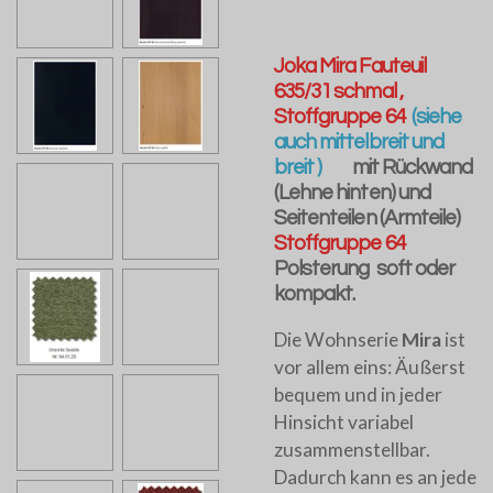
Joka Mira Fauteuil
635/31 schmal ,
Stoffgruppe 64
(siehe
auch mittelbreit und
breit )
mit Rückwand
(Lehne hinten) und
Seitenteilen (Armteile)
Stoffgruppe 64
Polsterung soft oder
kompakt.
Die Wohnserie
Mira
ist
vor allem eins: Äußerst
bequem und in jeder
Hinsicht variabel
zusammenstellbar.
Dadurch kann es an jede