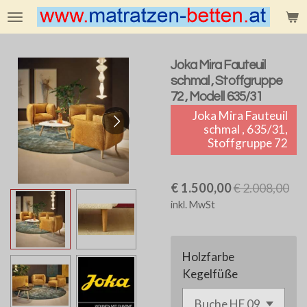
Zum
Hauptinhalt
springen
Joka Mira Fauteuil
schmal , Stoffgruppe
72 , Modell 635/31
Joka Mira Fauteuil
schmal , 635/31,
Stoffgruppe 72
€ 1.500,00
€ 2.008,00
inkl. MwSt
Holzfarbe
Kegelfüße