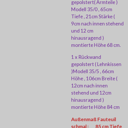
gepolstert( Armteile )
Modell 35/0 , 65cm
Tiefe , 21cm Stärke (
9cm nach innen stehend
und 12 cm
hinausragend )
montierte Höhe 68 cm.
1 x Rückwand
gepolstert ( Lehnkissen
)Modell 35/5 , 66cm
Höhe , 106cm Breite (
12cm nach innen
stehend und 12cm
hinausragend )
montierte Höhe 84 cm
Außenmaß Fauteuil
schmal : 85 cm Tiefe