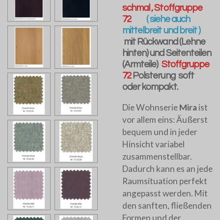
schmal , Stoffgruppe
72
( siehe auch
mittelbreit und breit )
mit Rückwand (Lehne
hinten) und Seitenteilen
(Armteile)
Stoffgruppe
72
Polsterung soft
oder kompakt.
Die Wohnserie
Mira
ist
vor allem eins: Äußerst
bequem und in jeder
Hinsicht variabel
zusammenstellbar.
Dadurch kann es an jede
Raumsituation perfekt
angepasst werden. Mit
den sanften, fließenden
Formen und der