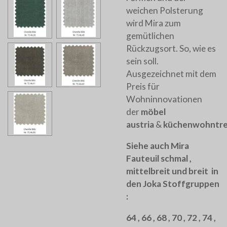
weichen Polsterung
wird Mira zum
gemütlichen
Rückzugsort. So, wie es
sein soll.
Ausgezeichnet mit dem
Preis für
Wohninnovationen
der
möbel
austria
&
küchenwohntr
Siehe auch Mira
Fauteuil schmal ,
mittelbreit und breit in
den Joka Stoffgruppen
:
64 , 66 , 68 , 70 , 72 , 74 ,