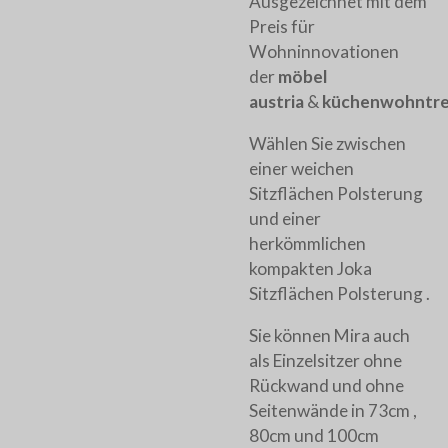
Ausgezeichnet mit dem
Preis für
Wohninnovationen
der
möbel
austria
&
küchenwohntr
Wählen Sie zwischen
einer
weichen
Sitzflächen Polsterung
und einer
herkömmlichen
kompakten Joka
Sitzflächen Polsterung .
Sie können Mira auch
als Einzelsitzer ohne
Rückwand und ohne
Seitenwände in 73cm ,
80cm und 100cm