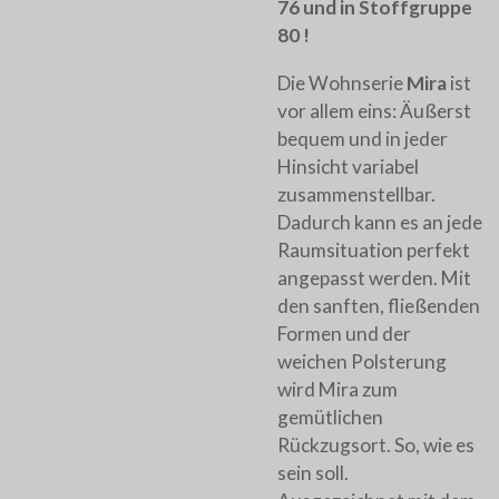
76 und in Stoffgruppe
80 !
Die Wohnserie
Mira
ist
vor allem eins: Äußerst
bequem und in jeder
Hinsicht variabel
zusammenstellbar.
Dadurch kann es an jede
Raumsituation perfekt
angepasst werden. Mit
den sanften, fließenden
Formen und der
weichen Polsterung
wird Mira zum
gemütlichen
Rückzugsort. So, wie es
sein soll.