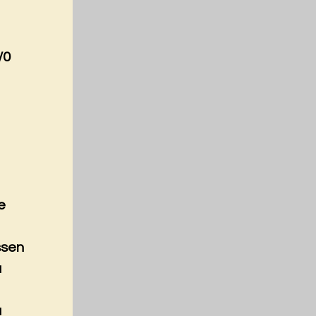
/0
e
ssen
a
a