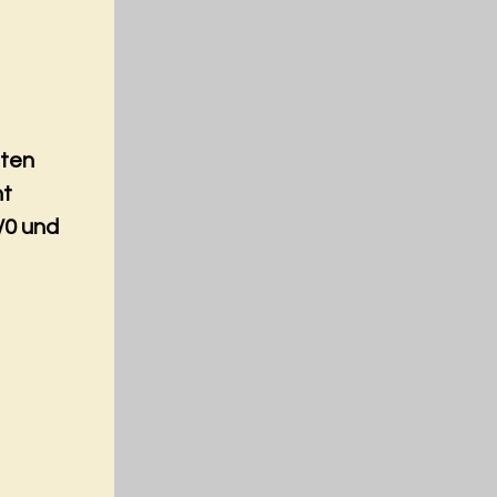
nten
nt
/0 und