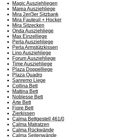
Magic Ausziehliegen
Marea Ausziehliege
Mira 2er/3er Sitzbank
Mira Fauteuil + Hocker
Mira Sitzecken
Onda Ausziehliege
Max Einzelliege
Perla Ausziehliege
Perla Armstützkissen
Lino Ausziehliege
Forum Ausziehliege
Time Ausziehliege
Plaza Doppelliege
Plaza Quadro
Sanremo Liege
Collina Bett
Mattina Bett
Noblesse Bett
Arte Bett
Fiore Bett
Zierkissen
Calma Bettgestell 461/0
Calma Matratzen
Calma Rückwände
Calma Seitenwände