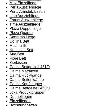
Max Einzelliege
Perla Ausziehliege
Perla Armstützkissen
Lino Ausziehliege
Forum Ausziehliege
Time Ausziehliege
Plaza Doppelliege
Plaza Quadro
Sanremo Liege
Collina Bett
Mattina Bett
Noblesse Bett
Arte Bett
Fiore Bett
Zierkissen
Calma Bettgestell 461/0
Calma Matratzen
Calma Rückwände
Calma Seitenwände
Calma Kopfhäupter
Calma Bettgestell 460/0
Joka Produktgruppen
Doppelliegen
Einzelliegen
Boxspringbetten