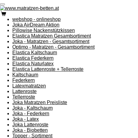
Zum
Hauptinhalt
springen
webshop - onlineshop
Joka AirDream Aktion
Pillowise Nackenstützkissen
Elastica Matratzen Gesamtsortiment
Joka - Matratzen - Gesamtsortiment
Optimo - Matratzen - Gesamtsortiment
Elastica Kaltschaum
Elastica Federkern
Elastica Naturlatex
Elastica Lattenroste + Tellerroste
Kaltschaum
Federkern
Latexmatratzen
Lattenroste
Tellerroste
Joka Matratzen Preisliste
Joka - Kaltschaum
Joka - Federkern
Joka - Latex
Joka Lattenroste
Joka - Biobetten
Topper - Sortiment