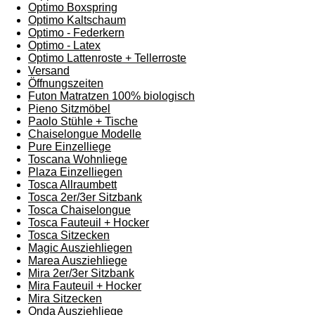
Optimo Boxspring
Optimo Kaltschaum
Optimo - Federkern
Optimo - Latex
Optimo Lattenroste + Tellerroste
Versand
Öffnungszeiten
Futon Matratzen 100% biologisch
Pieno Sitzmöbel
Paolo Stühle + Tische
Chaiselongue Modelle
Pure Einzelliege
Toscana Wohnliege
Plaza Einzelliegen
Tosca Allraumbett
Tosca 2er/3er Sitzbank
Tosca Chaiselongue
Tosca Fauteuil + Hocker
Tosca Sitzecken
Magic Ausziehliegen
Marea Ausziehliege
Mira 2er/3er Sitzbank
Mira Fauteuil + Hocker
Mira Sitzecken
Onda Ausziehliege