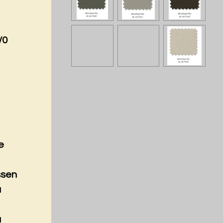
/0
e
ssen
a
a