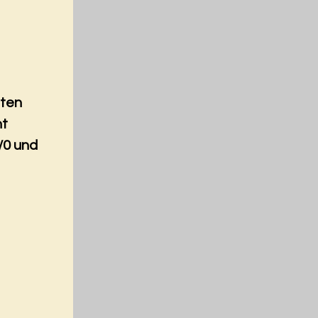
nten
nt
/0 und