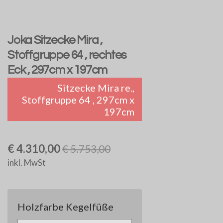
Joka Sitzecke Mira ,
Stoffgruppe 64 , rechtes
Eck , 297cm x 197cm
Sitzecke Mira re.,
Stoffgruppe 64 , 297cm x
197cm
€ 4.310,00
€ 5.753,00
inkl. MwSt
Holzfarbe Kegelfüße