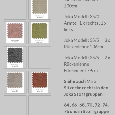
100cm
Joka Modell : 35/0
Armteil 1 x rechts , 1 x
links
Joka Modell : 35/5 3 x
Rückenlehne 106cm
Joka Modell : 35/5 2 x
Rückenlehne
Eckelement 79cm
Siehe auch Mira
Sitzecke rechts in den
Joka Stoffgruppen :
64 , 66 , 68 , 70 , 72 , 74 ,
76 und in Stoffgruppe