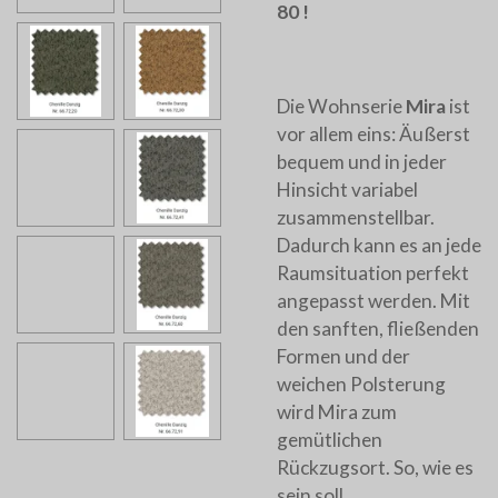
80 !
Die Wohnserie
Mira
ist
vor allem eins: Äußerst
bequem und in jeder
Hinsicht variabel
zusammenstellbar.
Dadurch kann es an jede
Raumsituation perfekt
angepasst werden. Mit
den sanften, fließenden
Formen und der
weichen Polsterung
wird Mira zum
gemütlichen
Rückzugsort. So, wie es
sein soll.