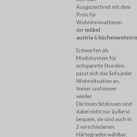
Ausgezeichnet mit dem
Preis für
Wohninnovationen
der
möbel
austria
&
küchenwohntr
Entworfen als
Modulsystem für
entspannte Stunden,
passt sich das Sofa jeder
Wohnsituation an.
Immer und immer
wieder.
Die losen Sitzkissen sind
dabei nicht nur äußerst
bequem, sie sind auch in
2 verschiedenen
Härtegraden wählbar.