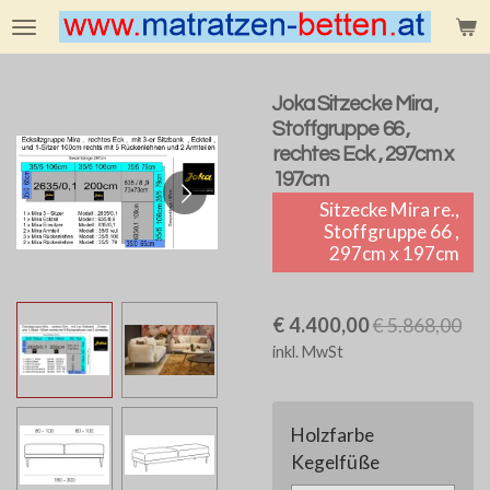
Zum
Hauptinhalt
springen
Joka Sitzecke Mira ,
Stoffgruppe 66 ,
rechtes Eck , 297cm x
197cm
Sitzecke Mira re.,
Stoffgruppe 66 ,
297cm x 197cm
€ 4.400,00
€ 5.868,00
inkl. MwSt
Holzfarbe
Kegelfüße